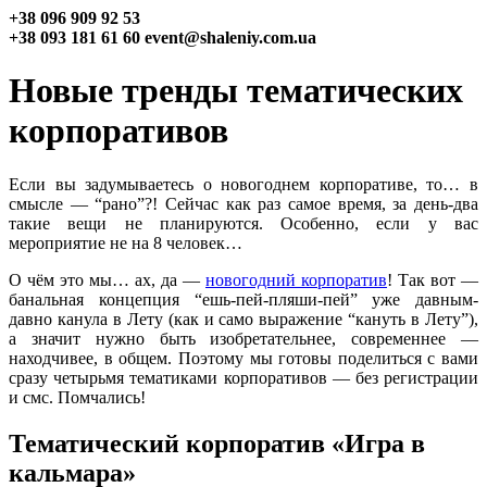
+38 096
909 92 53
+38 093
181 61 60
event@shaleniy.com.ua
Новые тренды тематических
корпоративов
Если вы задумываетесь о новогоднем корпоративе, то… в
смысле — “рано”?! Сейчас как раз самое время, за день-два
такие вещи не планируются. Особенно, если у вас
мероприятие не на 8 человек…
О чём это мы… ах, да —
новогодний корпоратив
! Так вот —
банальная концепция “ешь-пей-пляши-пей” уже давным-
давно канула в Лету (как и само выражение “кануть в Лету”),
а значит нужно быть изобретательнее, современнее —
находчивее, в общем. Поэтому мы готовы поделиться с вами
сразу четырьмя тематиками корпоративов — без регистрации
и смс. Помчались!
Тематический корпоратив «Игра в
кальмара»